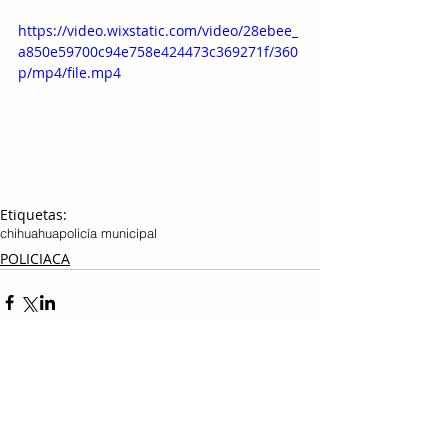
https://video.wixstatic.com/video/28ebee_
a850e59700c94e758e424473c369271f/360
p/mp4/file.mp4
Etiquetas:
chihuahua
policía municipal
POLICIACA
Entradas relacionadas
Ver todo