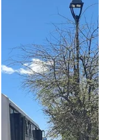
presuntos infiltrados en marcha 8m de chihuahua
Chihuahua. - La Secretaría de Seguridad Pública del
Estado, presentó a estos ocho detenidos, de los
cuales eran tres hombres adultos y cinco menores,
quienes se infiltraron y aprovecharon para causar
destrozos. Los adultos fueron identificados como
Israel R.C., de 35 años; Sebastián Arturo M.G.,, de
22 años; y Dante R.M, de 21 años. En cuanto a los
menores, los identificaron como M.C.C., de 13 años,
J.O.T.V., de 17 años, L.A.H