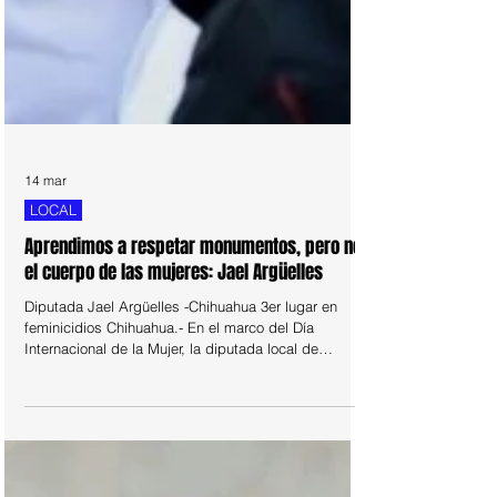
14 mar
LOCAL
Aprendimos a respetar monumentos, pero no
el cuerpo de las mujeres: Jael Argüelles
Diputada Jael Argüelles -Chihuahua 3er lugar en
feminicidios Chihuahua.- En el marco del Día
Internacional de la Mujer, la diputada local de
Morena, Jael Argüelles, afirmó que uno de los
grandes mitos que ha difundido el patriarcado es
hacer creer que las mujeres son enemigas entre sí,
cuando en realidad son ellas quienes han construido