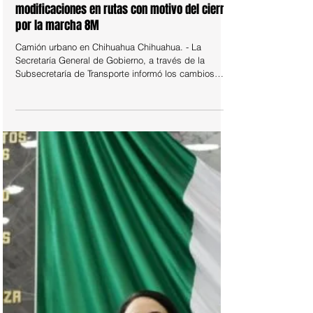
6 mar
LOCAL
Anuncia Subsecretaría de Transporte
modificaciones en rutas con motivo del cierre
por la marcha 8M
Camión urbano en Chihuahua Chihuahua. - La
Secretaría General de Gobierno, a través de la
Subsecretaría de Transporte informó los cambios
temporales en distintas rutas por el centro de la
capital, desde las 6:00 de la mañana del viernes 6
de marzo, hasta las 6:00 de la mañana del martes 10
de marzo, con motivo de la marcha del 8M. Lo
anterior ante el cierre de las avenidas principales del
primer cuadro de la ciudad, por las cuales circulan