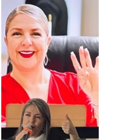
LOCAL
Piden diputadas América Aguilar y Alma
Portillo rendir cuentas por detenciones
arbitrarias del 8M en Chihuahua
Diputada América Aguilar Chihuahua . -“Es urgente y
necesario que la autoridad se responsabilice de lo
sucedido y nos rinda cuentas a las...