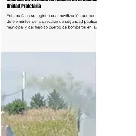
POLICIACA
¡Puso en peligro a sus vecinos! Cricoso
incendia su vivienda de madera en la Colonia
Unidad Proletaria
Esta mañana se registró una movilización por parte
de elementos de la dirección de seguridad pública
municipal y del heroico cuerpo de bomberos en las
inmediaciones de la colonia unidad proletaria. Varias
llamadas al 911 alertaban acerca de un incendio
ocurrido en una humilde vivienda ubicada en el cruce
de las calles Secretaría de Industria y 32 de la
mencionada colonia.