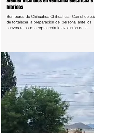
23 jul
POLICIACA
Se capacitan Bomberos de Chihuahua para
atender incendios en vehículos eléctricos e
híbridos
Bomberos de Chihuahua Chihuahua.- Con el objetivo
de fortalecer la preparación del personal ante los
nuevos retos que representa la evolución de la
tecnología automotriz, elementos del H. Cuerpo de
Bomberos y Rescate de Chihuahua participaron en
una capacitación impartida por personal de la
Coordinación Estatal de Protección Civil, enfocada
en la atención de siniestros donde se ven
involucrados vehículos eléctricos e híbridos.