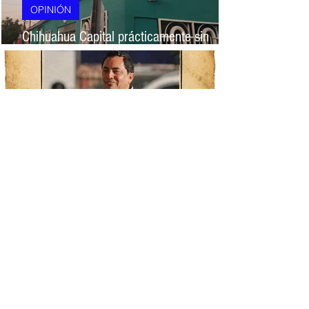
OPINIÓN
Chihuahua Capital prácticamente sin
nomenclatura desde hace 20 años
OPINIÓN
No hay agua al sur de Chihuahua; le
dedican memes a Director de la JMAS
OPINIÓN