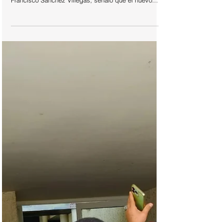
Chihuahua.- El diputado y coordinador de la
Bancada Naranja de Movimiento Ciudadano,
Francisco Sánchez Villegas, señaló que el nuevo...