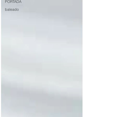
PORTADA
baleado