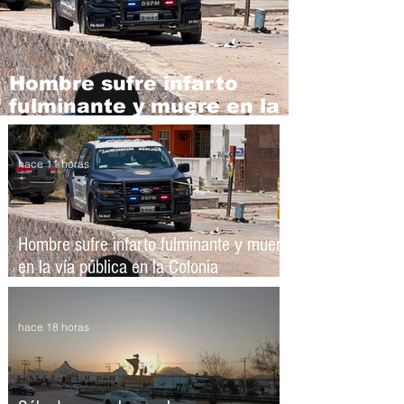
Hombre sufre infarto
fulminante y muere en la
vía pública en la Colonia
Campesina
hace 11 horas
Hombre sufre infarto fulminante y muere
en la vía pública en la Colonia
Campesina
hace 18 horas