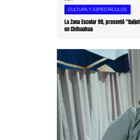
CULTURA Y ESPECTÁCULOS
La Zona Escolar 90, presentó “Quijote Production IA”, una innovación educativa que fomenta la creatividad y el Uso responsable de la tecnología
en Chihuahua