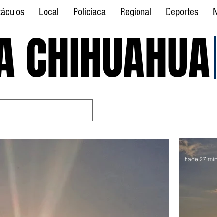
táculos
Local
Policiaca
Regional
Deportes
N
A CHIHUAHUA
A CHIHUAHUA
hace 27 min