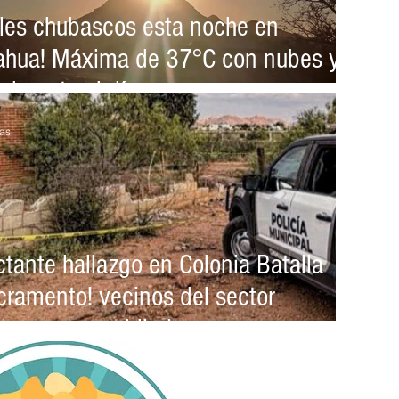
bles chubascos esta noche en
ahua! Máxima de 37°C con nubes y
 durante el día
as
tante hallazgo en Colonia Batalla
cramento! vecinos del sector
taron un encobijado