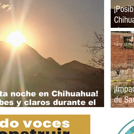
¡Posi
Chihu
claros
hace 12 hor
¡Impac
ta noche en Chihuahua!
de Sa
es y claros durante el
repor