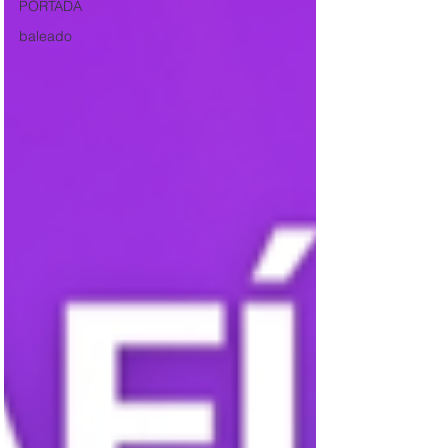
PORTADA
baleado