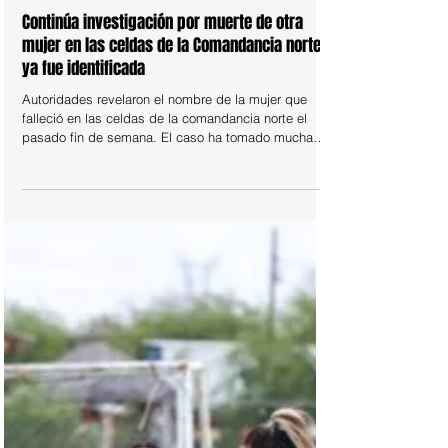
15 jun
POLICIACA
Continúa investigación por muerte de otra
mujer en las celdas de la Comandancia norte;
ya fue identificada
Autoridades revelaron el nombre de la mujer que
falleció en las celdas de la comandancia norte el
pasado fin de semana. El caso ha tomado mucha
relevancia ya que es el segundo en menos de un añ
y en la misma comandancia. Sandra S. O., de 33
años ingresó en calidad de detenida por un caso de
allanamiento de morada y según el reporte fue
revisada por el personal médico de la comandancia
y se detectó que se encontraba en estado de
intoxicación.