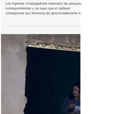
3 abr
POLICIACA
¡Imparable ola de suicidios en Chihuahua!
Hallan mujer suspendida en una vivienda de la
Colonia Cerro Grande
Los Agentes investigadores realizaron las pesquisas
correspondientes y se supo que el cadáver
corresponde aun femenina de aproximadamente 40
años de edad y que estaba suspendida de cuello
con un cinturón.