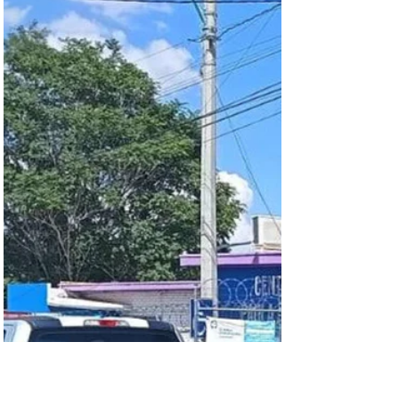
¡Operativo policiaco en la Colonia Campesina!
Municipales mantienen vigilancia permanente
para prevenir delitos
Agentes de la dirección de seguridad pública
municipal realizaron un operativo especial en las
inmediaciones de la colonia campesina. Dicho
operativo o bebes el plan de mantener y fortalecer la
seguridad en el sector. Se realizaron algunas
detenciones por delitos menores, así como revisión
de motociclistas y personas sospechosas en el
lugar.