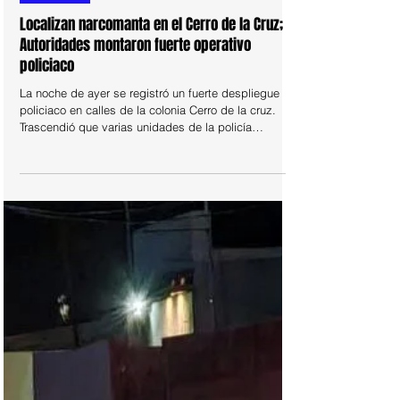
hace 7 días
POLICIACA
Localizan narcomanta en el Cerro de la Cruz;
Autoridades montaron fuerte operativo
policiaco
La noche de ayer se registró un fuerte despliegue
policiaco en calles de la colonia Cerro de la cruz.
Trascendió que varias unidades de la policía
municipal se apostaron en la calle 80 entre la
vialidad Chepe y calle Coronado de la mencionada
colonia. Reportes no oficiales afirman que el
operativo se debió a la localización de una narco
manta, motivo por el cual se montó un operativo con
policías estatales, municipales y de la Fiscalía
General del Estado.