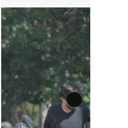
caso
Forenses de Chihuahua Chihuahua.- Autoridades
informaron esta mañana acerca de una movilización
policiaca ocurrida la noche de ayer en las
inmediaciones de la colonia CDP, al norte de la
ciudad. Trascendió que vecinos del sector reportaron
olores fétidos en una casa ubicada en el cruce de
las calles 15 de enero y revolución proletaria de la
mencionada colonia. Agentes de la dirección de
seguridad pública municipal arribaron hasta ese
lugar y confirmaron el hallazgo de un cuer