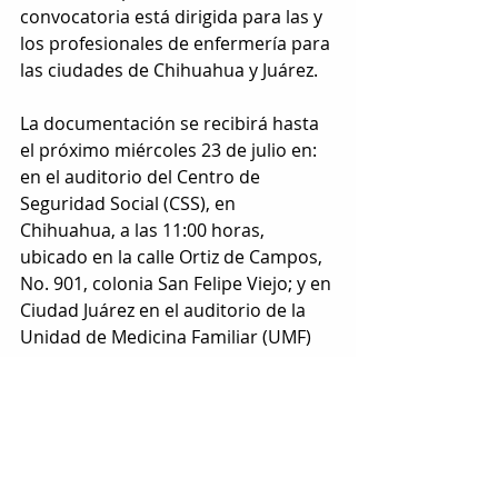
convocatoria está dirigida para las y 
los profesionales de enfermería para 
las ciudades de Chihuahua y Juárez.
La documentación se recibirá hasta 
el próximo miércoles 23 de julio en: 
en el auditorio del Centro de 
Seguridad Social (CSS), en 
Chihuahua, a las 11:00 horas, 
ubicado en la calle Ortiz de Campos, 
No. 901, colonia San Felipe Viejo; y en 
Ciudad Juárez en el auditorio de la 
Unidad de Medicina Familiar (UMF) 
No. 48, ubicado en la calle Manuel J. 
Cloutier No. 8625, Colonia Infonavit, 
igualmente a las 11:00 horas.
Etiquetas:
chihuahua
imss
LOCAL