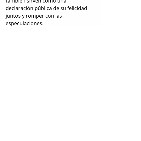
también sirven como una 
declaración pública de su felicidad 
juntos y romper con las 
especulaciones.
Uno de los temas más debatidos 
alrededor del matrimonio de 
Ángela 
Aguilar
 y 
Christian Nodal
 ha sido la 
especulación sobre un posible 
embarazo
. Diversos medios y 
seguidores sugirieron que la 
boda
pudo haber sido apresurada debido 
a que la cantante de ‘Dime cómo 
quieres’ estaba esperando un bebé 
de ‘El forajido’.
Sin embargo, las recientes 
fotos
 en 
un 
sensual bikini
 de 
Ángela Aguilar
compartidas por 
Christian Nodal